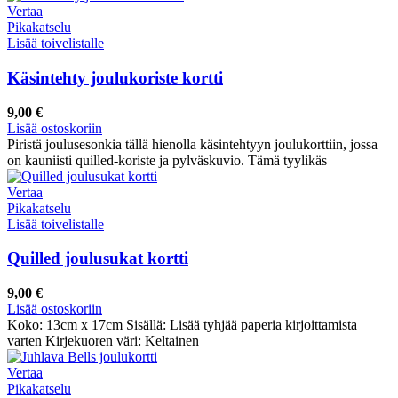
Vertaa
Pikakatselu
Lisää toivelistalle
Käsintehty joulukoriste kortti
9,00
€
Lisää ostoskoriin
Piristä joulusesonkia tällä hienolla käsintehtyyn joulukorttiin, jossa
on kauniisti quilled-koriste ja pylväskuvio. Tämä tyylikäs
Vertaa
Pikakatselu
Lisää toivelistalle
Quilled joulusukat kortti
9,00
€
Lisää ostoskoriin
Koko: 13cm x 17cm Sisällä: Lisää tyhjää paperia kirjoittamista
varten Kirjekuoren väri: Keltainen
Vertaa
Pikakatselu