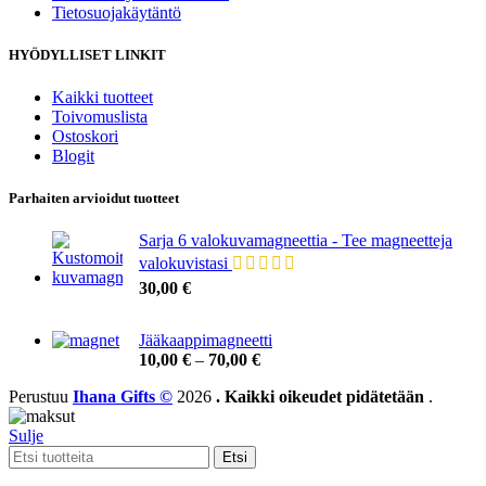
Tietosuojakäytäntö
HYÖDYLLISET LINKIT
Kaikki tuotteet
Toivomuslista
Ostoskori
Blogit
Parhaiten arvioidut tuotteet
Sarja 6 valokuvamagneettia - Tee magneetteja
valokuvistasi
30,00
€
Jääkaappimagneetti
10,00
€
–
70,00
€
Perustuu
Ihana Gifts ©
2026
. Kaikki oikeudet pidätetään
.
Sulje
Etsi