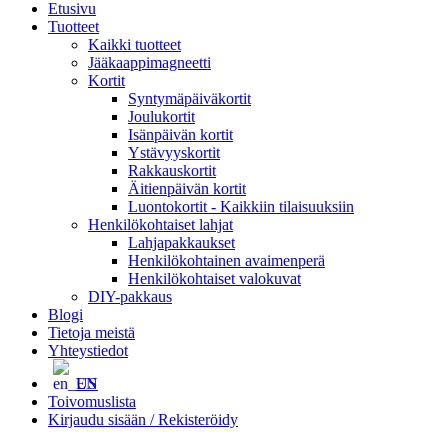
Etusivu
Tuotteet
Kaikki tuotteet
Jääkaappimagneetti
Kortit
Syntymäpäiväkortit
Joulukortit
Isänpäivän kortit
Ystävyyskortit
Rakkauskortit
Äitienpäivän kortit
Luontokortit - Kaikkiin tilaisuuksiin
Henkilökohtaiset lahjat
Lahjapakkaukset
Henkilökohtainen avaimenperä
Henkilökohtaiset valokuvat
DIY-pakkaus
Blogi
Tietoja meistä
Yhteystiedot
EN
Toivomuslista
Kirjaudu sisään / Rekisteröidy