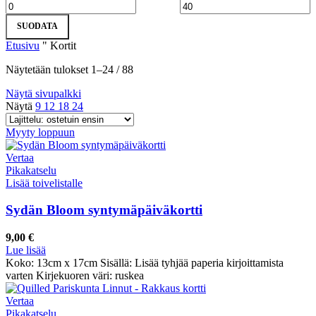
SUODATA
Etusivu
"
Kortit
Näytetään tulokset 1–24 / 88
Näytä sivupalkki
Näytä
9
12
18
24
Myyty loppuun
Vertaa
Pikakatselu
Lisää toivelistalle
Sydän Bloom syntymäpäiväkortti
9,00
€
Lue lisää
Koko: 13cm x 17cm Sisällä: Lisää tyhjää paperia kirjoittamista
varten Kirjekuoren väri: ruskea
Vertaa
Pikakatselu