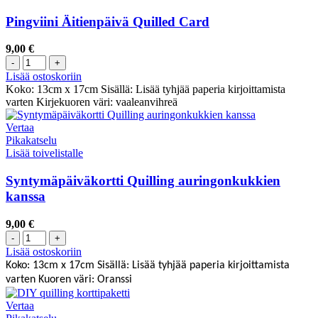
Pingviini Äitienpäivä Quilled Card
9,00
€
Lisää ostoskoriin
Koko: 13cm x 17cm Sisällä: Lisää tyhjää paperia kirjoittamista
varten Kirjekuoren väri: vaaleanvihreä
Vertaa
Pikakatselu
Lisää toivelistalle
Syntymäpäiväkortti Quilling auringonkukkien
kanssa
9,00
€
Lisää ostoskoriin
Koko: 13cm x 17cm
Sisällä: Lisää tyhjää paperia kirjoittamista
varten
Kuoren väri: Oranssi
Vertaa