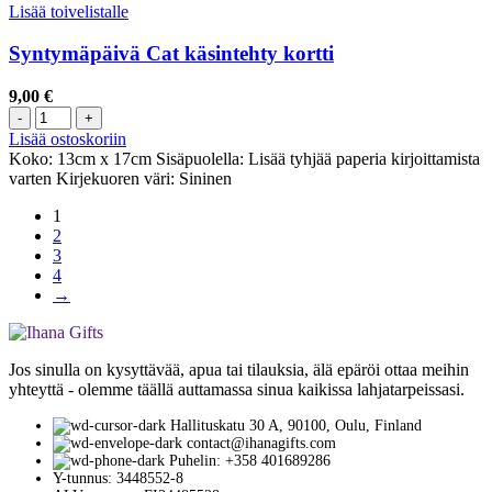
Lisää toivelistalle
Syntymäpäivä Cat käsintehty kortti
9,00
€
Lisää ostoskoriin
Koko: 13cm x 17cm Sisäpuolella: Lisää tyhjää paperia kirjoittamista
varten Kirjekuoren väri: Sininen
1
2
3
4
→
Jos sinulla on kysyttävää, apua tai tilauksia, älä epäröi ottaa meihin
yhteyttä - olemme täällä auttamassa sinua kaikissa lahjatarpeissasi.
Hallituskatu 30 A, 90100, Oulu, Finland
contact@ihanagifts.com
Puhelin: +358 401689286
Y-tunnus: 3448552-8