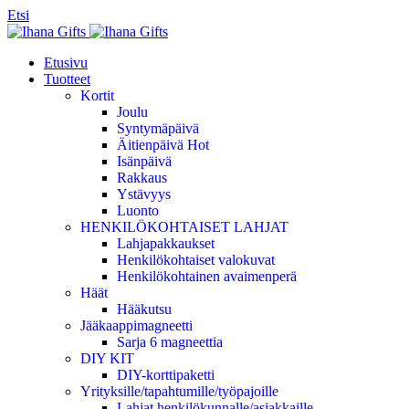
Etsi
Etusivu
Tuotteet
Kortit
Joulu
Syntymäpäivä
Äitienpäivä
Hot
Isänpäivä
Rakkaus
Ystävyys
Luonto
HENKILÖKOHTAISET LAHJAT
Lahjapakkaukset
Henkilökohtaiset valokuvat
Henkilökohtainen avaimenperä
Häät
Hääkutsu
Jääkaappimagneetti
Sarja 6 magneettia
DIY KIT
DIY-korttipaketti
Yrityksille/tapahtumille/työpajoille
Lahjat henkilökunnalle/asiakkaille