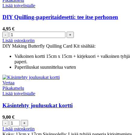
Pikakatselu
Lisää toivelistalle
DIY Quilling-paperitaidesetti: tee itse perhonen
4,95
€
Lisää ostoskoriin
DIY Making Butterfly Quilling Card Kit sisältää:
Valkoinen kortti 15cm x 15cm + kirjekuori + valkoinen tyhjä
paperi.
Paperiliuskat suunnittelua varten
Vertaa
Pikakatselu
Lisää toivelistalle
Käsintehty joulusukat kortti
9,00
€
Lisää ostoskoriin
Koko: 13cm x 17cm Sisäpuolella: Lisää tyhjää paperia kirjoittamista