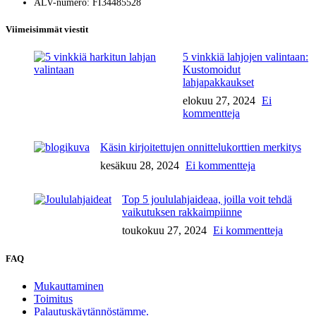
ALV-numero: FI34485528
Viimeisimmät viestit
5 vinkkiä lahjojen valintaan:
Kustomoidut
lahjapakkaukset
elokuu 27, 2024
Ei
kommentteja
Käsin kirjoitettujen onnittelukorttien merkitys
kesäkuu 28, 2024
Ei kommentteja
Top 5 joululahjaideaa, joilla voit tehdä
vaikutuksen rakkaimpiinne
toukokuu 27, 2024
Ei kommentteja
FAQ
Mukauttaminen
Toimitus
Palautuskäytännöstämme.