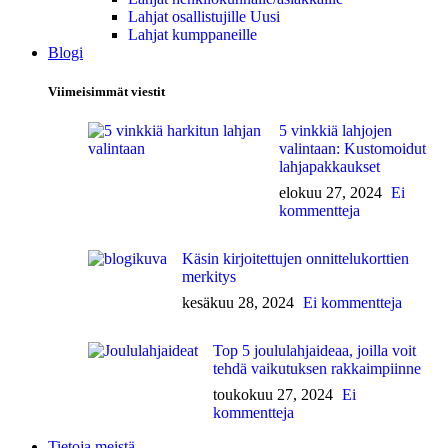
Lahjat osallistujille
Uusi
Lahjat kumppaneille
Blogi
Viimeisimmät viestit
5 vinkkiä lahjojen
valintaan: Kustomoidut
lahjapakkaukset
elokuu 27, 2024
Ei
kommentteja
Käsin kirjoitettujen onnittelukorttien
merkitys
kesäkuu 28, 2024
Ei kommentteja
Top 5 joululahjaideaa, joilla voit
tehdä vaikutuksen rakkaimpiinne
toukokuu 27, 2024
Ei
kommentteja
Tietoja meistä