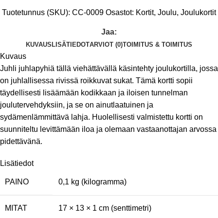
Tuotetunnus (SKU):
CC-0009
Osastot:
Kortit
,
Joulu
,
Joulukortit
Jaa:
KUVAUS
LISÄTIEDOT
ARVIOT (0)
TOIMITUS & TOIMITUS
Kuvaus
Juhli juhlapyhiä tällä viehättävällä käsintehty joulukortilla, jossa
on juhlallisessa rivissä roikkuvat sukat. Tämä kortti sopii
täydellisesti lisäämään kodikkaan ja iloisen tunnelman
joulutervehdyksiin, ja se on ainutlaatuinen ja
sydämenlämmittävä lahja. Huolellisesti valmistettu kortti on
suunniteltu levittämään iloa ja olemaan vastaanottajan arvossa
pidettävänä.
Lisätiedot
PAINO
0,1 kg (kilogramma)
MITAT
17 × 13 × 1 cm (senttimetri)