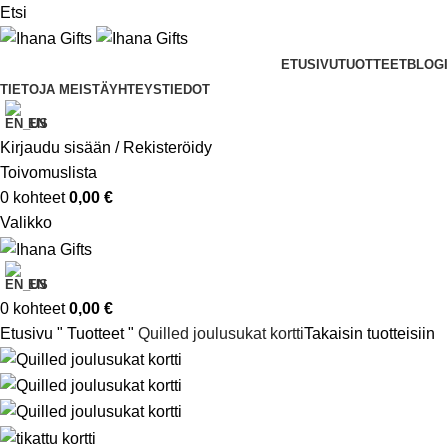
Etsi
ETUSIVU
TUOTTEET
BLOGI
TIETOJA MEISTÄ
YHTEYSTIEDOT
EN
Kirjaudu sisään / Rekisteröidy
Toivomuslista
0
kohteet
0,00
€
Valikko
EN
0
kohteet
0,00
€
Etusivu
"
Tuotteet
"
Quilled joulusukat kortti
Takaisin tuotteisiin