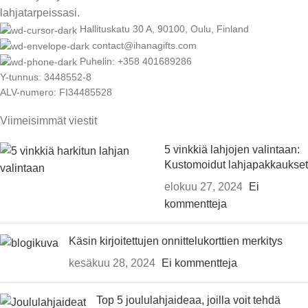
lahjatarpeissasi.
Hallituskatu 30 A, 90100, Oulu, Finland
contact@ihanagifts.com
Puhelin: +358 401689286
Y-tunnus: 3448552-8
ALV-numero: FI34485528
Viimeisimmät viestit
5 vinkkiä lahjojen valintaan:
Kustomoidut lahjapakkaukset
elokuu 27, 2024
Ei
kommentteja
Käsin kirjoitettujen onnittelukorttien merkitys
kesäkuu 28, 2024
Ei kommentteja
Top 5 joululahjaideaa, joilla voit tehdä