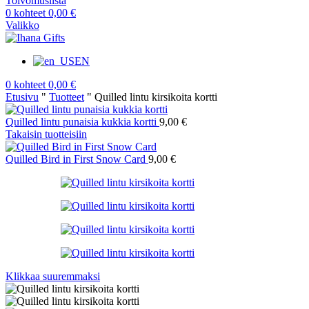
Toivomuslista
0
kohteet
0,00
€
Valikko
EN
0
kohteet
0,00
€
Etusivu
"
Tuotteet
"
Quilled lintu kirsikoita kortti
Quilled lintu punaisia kukkia kortti
9,00
€
Takaisin tuotteisiin
Quilled Bird in First Snow Card
9,00
€
Klikkaa suuremmaksi