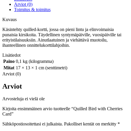
Arviot (0)
Toimitus & toimitus
Kuvaus
Käsintehty quilled-kortti, jossa on pieni lintu ja elinvoimaisia
punaisia kirsikoita. Täydellinen syntymäpäiville, vuosipäiville tai
erityistilaisuuksiin. Ainutlaatuinen ja viehättävä muotoilu,
ihanteellinen onnittelukorttilahjoihin.
Lisätiedot
Paino
0,1 kg (kilogramma)
Mitat
17 × 13 × 1 cm (senttimetri)
Arviot (0)
Arviot
Arvosteluja ei vielä ole
Kirjoita ensimmäinen arvio tuotteelle “Quilled Bird with Cherries
Card”
Sähköpostiosoitettasi ei julkaista.
Pakolliset kentät on merkitty
*