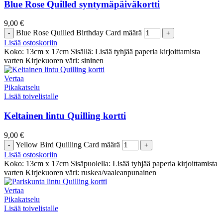
Blue Rose Quilled syntymäpäiväkortti
9,00
€
Blue Rose Quilled Birthday Card määrä
Lisää ostoskoriin
Koko: 13cm x 17cm Sisällä: Lisää tyhjää paperia kirjoittamista
varten Kirjekuoren väri: sininen
Vertaa
Pikakatselu
Lisää toivelistalle
Keltainen lintu Quilling kortti
9,00
€
Yellow Bird Quilling Card määrä
Lisää ostoskoriin
Koko: 13cm x 17cm Sisäpuolella: Lisää tyhjää paperia kirjoittamista
varten Kirjekuoren väri: ruskea/vaaleanpunainen
Vertaa
Pikakatselu
Lisää toivelistalle