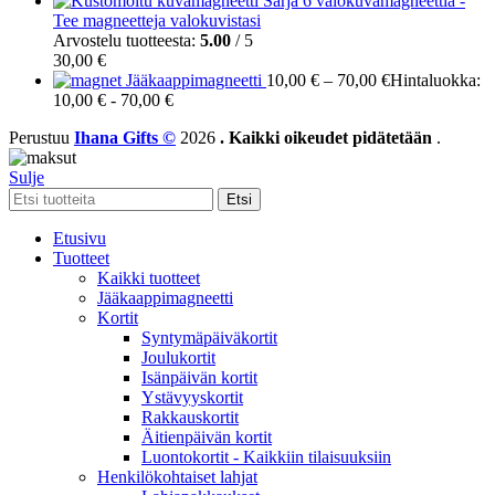
Sarja 6 valokuvamagneettia -
Tee magneetteja valokuvistasi
Arvostelu tuotteesta:
5.00
/ 5
30,00
€
Jääkaappimagneetti
10,00
€
–
70,00
€
Hintaluokka:
10,00 € - 70,00 €
Perustuu
Ihana Gifts ©
2026
. Kaikki oikeudet pidätetään
.
Sulje
Etsi
Etusivu
Tuotteet
Kaikki tuotteet
Jääkaappimagneetti
Kortit
Syntymäpäiväkortit
Joulukortit
Isänpäivän kortit
Ystävyyskortit
Rakkauskortit
Äitienpäivän kortit
Luontokortit - Kaikkiin tilaisuuksiin
Henkilökohtaiset lahjat