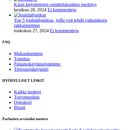
Käsin kirjoitettujen onnittelukorttien merkitys
kesäkuu 28, 2024
Ei kommentteja
Top 5 joululahjaideaa, joilla voit tehdä vaikutuksen
rakkaimpiinne
toukokuu 27, 2024
Ei kommentteja
FAQ
Mukauttaminen
Toimitus
Palautuskäytännöstämme.
Tietosuojakäytäntö
HYÖDYLLISET LINKIT
Kaikki tuotteet
Toivomuslista
Ostoskori
Blogit
Parhaiten arvioidut tuotteet