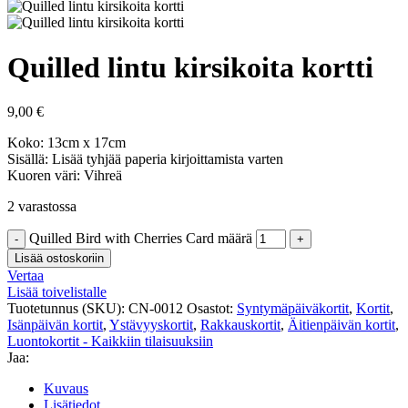
Quilled lintu kirsikoita kortti
9,00
€
Koko: 13cm x 17cm
Sisällä: Lisää tyhjää paperia kirjoittamista varten
Kuoren väri: Vihreä
2 varastossa
Quilled Bird with Cherries Card määrä
Lisää ostoskoriin
Vertaa
Lisää toivelistalle
Tuotetunnus (SKU):
CN-0012
Osastot:
Syntymäpäiväkortit
,
Kortit
,
Isänpäivän kortit
,
Ystävyyskortit
,
Rakkauskortit
,
Äitienpäivän kortit
,
Luontokortit - Kaikkiin tilaisuuksiin
Jaa:
Kuvaus
Lisätiedot