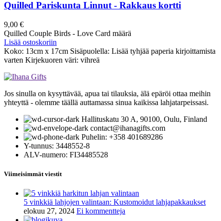
Quilled Pariskunta Linnut - Rakkaus kortti
9,00
€
Quilled Couple Birds - Love Card määrä
Lisää ostoskoriin
Koko: 13cm x 17cm Sisäpuolella: Lisää tyhjää paperia kirjoittamista
varten Kirjekuoren väri: vihreä
Jos sinulla on kysyttävää, apua tai tilauksia, älä epäröi ottaa meihin
yhteyttä - olemme täällä auttamassa sinua kaikissa lahjatarpeissasi.
Hallituskatu 30 A, 90100, Oulu, Finland
contact@ihanagifts.com
Puhelin: +358 401689286
Y-tunnus: 3448552-8
ALV-numero: FI34485528
Viimeisimmät viestit
5 vinkkiä lahjojen valintaan: Kustomoidut lahjapakkaukset
elokuu 27, 2024
Ei kommentteja