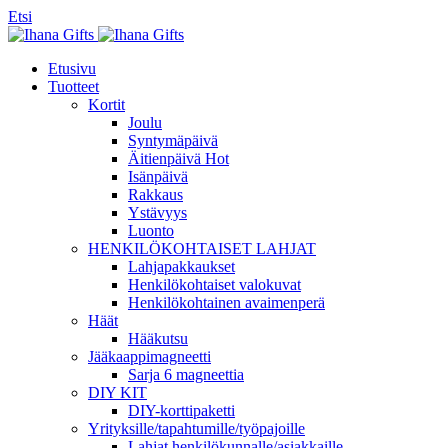
Etsi
Etusivu
Tuotteet
Kortit
Joulu
Syntymäpäivä
Äitienpäivä
Hot
Isänpäivä
Rakkaus
Ystävyys
Luonto
HENKILÖKOHTAISET LAHJAT
Lahjapakkaukset
Henkilökohtaiset valokuvat
Henkilökohtainen avaimenperä
Häät
Hääkutsu
Jääkaappimagneetti
Sarja 6 magneettia
DIY KIT
DIY-korttipaketti
Yrityksille/tapahtumille/työpajoille
Lahjat henkilökunnalle/asiakkaille