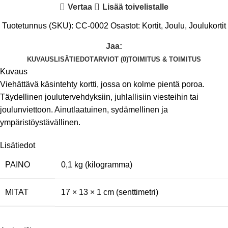
Vertaa
Lisää toivelistalle
Tuotetunnus (SKU):
CC-0002
Osastot:
Kortit
,
Joulu
,
Joulukortit
Jaa:
KUVAUS
LISÄTIEDOT
ARVIOT (0)
TOIMITUS & TOIMITUS
Kuvaus
Viehättävä käsintehty kortti, jossa on kolme pientä poroa.
Täydellinen joulutervehdyksiin, juhlallisiin viesteihin tai
joulunviettoon. Ainutlaatuinen, sydämellinen ja
ympäristöystävällinen.
Lisätiedot
PAINO
0,1 kg (kilogramma)
MITAT
17 × 13 × 1 cm (senttimetri)