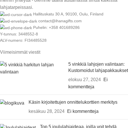
meihin yhteyttä - olemme täällä auttamassa sinua kaikissa
lahjatarpeissasi.
Hallituskatu 30 A, 90100, Oulu, Finland
contact@ihanagifts.com
Puhelin: +358 401689286
Y-tunnus: 3448552-8
ALV-numero: FI34485528
Viimeisimmät viestit
5 vinkkiä lahjojen valintaan:
Kustomoidut lahjapakkaukset
elokuu 27, 2024
Ei
kommentteja
Käsin kirjoitettujen onnittelukorttien merkitys
kesäkuu 28, 2024
Ei kommentteja
Top 5 joululahjaideaa, joilla voit tehdä