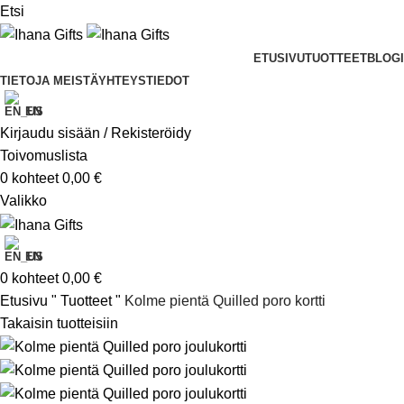
Etsi
ETUSIVU
TUOTTEET
BLOGI
TIETOJA MEISTÄ
YHTEYSTIEDOT
EN
Kirjaudu sisään / Rekisteröidy
Toivomuslista
0
kohteet
0,00
€
Valikko
EN
0
kohteet
0,00
€
Etusivu
"
Tuotteet
"
Kolme pientä Quilled poro kortti
Takaisin tuotteisiin