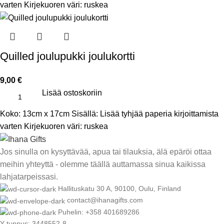
varten Kirjekuoren väri: ruskea
Quilled joulupukki joulukortti
9,00
€
Lisää ostoskoriin
Koko: 13cm x 17cm Sisällä: Lisää tyhjää paperia kirjoittamista
varten Kirjekuoren väri: ruskea
Jos sinulla on kysyttävää, apua tai tilauksia, älä epäröi ottaa
meihin yhteyttä - olemme täällä auttamassa sinua kaikissa
lahjatarpeissasi.
Hallituskatu 30 A, 90100, Oulu, Finland
contact@ihanagifts.com
Puhelin: +358 401689286
Y-tunnus: 3448552-8