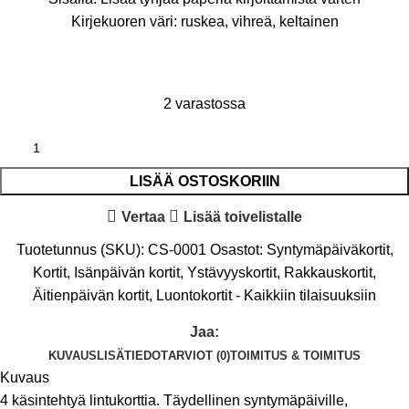
Kirjekuoren väri: ruskea, vihreä, keltainen
2 varastossa
LISÄÄ OSTOSKORIIN
Vertaa
Lisää toivelistalle
Tuotetunnus (SKU):
CS-0001
Osastot:
Syntymäpäiväkortit
,
Kortit
,
Isänpäivän kortit
,
Ystävyyskortit
,
Rakkauskortit
,
Äitienpäivän kortit
,
Luontokortit - Kaikkiin tilaisuuksiin
Jaa:
KUVAUS
LISÄTIEDOT
ARVIOT (0)
TOIMITUS & TOIMITUS
Kuvaus
4 käsintehtyä lintukorttia. Täydellinen syntymäpäiville,