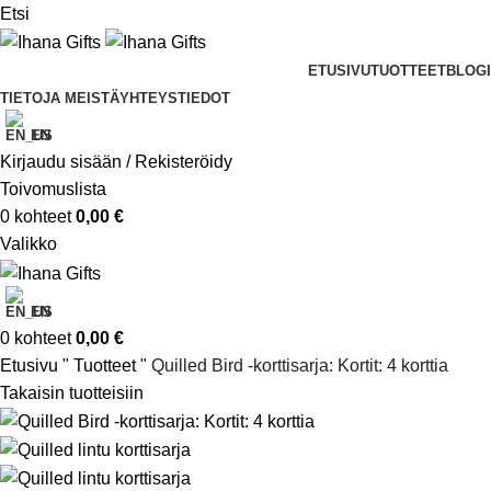
Etsi
ETUSIVU
TUOTTEET
BLOGI
TIETOJA MEISTÄ
YHTEYSTIEDOT
EN
Kirjaudu sisään / Rekisteröidy
Toivomuslista
0
kohteet
0,00
€
Valikko
EN
0
kohteet
0,00
€
Etusivu
"
Tuotteet
"
Quilled Bird -korttisarja: Kortit: 4 korttia
Takaisin tuotteisiin