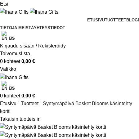
Etsi
ETUSIVU
TUOTTEET
BLOGI
TIETOJA MEISTÄ
YHTEYSTIEDOT
EN
Kirjaudu sisään / Rekisteröidy
Toivomuslista
0
kohteet
0,00
€
Valikko
EN
0
kohteet
0,00
€
Etusivu
"
Tuotteet
"
Syntymäpäivä Basket Blooms käsintehty
kortti
Takaisin tuotteisiin