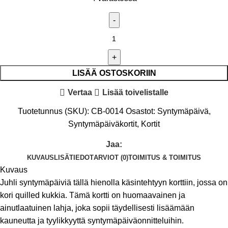
LISÄÄ OSTOSKORIIN
Vertaa
Lisää toivelistalle
Tuotetunnus (SKU):
CB-0014
Osastot:
Syntymäpäivä
,
Syntymäpäiväkortit
,
Kortit
Jaa:
KUVAUS
LISÄTIEDOT
ARVIOT (0)
TOIMITUS & TOIMITUS
Kuvaus
Juhli syntymäpäiviä tällä hienolla käsintehtyyn korttiin, jossa on
kori quilled kukkia. Tämä kortti on huomaavainen ja
ainutlaatuinen lahja, joka sopii täydellisesti lisäämään
kauneutta ja tyylikkyyttä syntymäpäiväonnitteluihin.