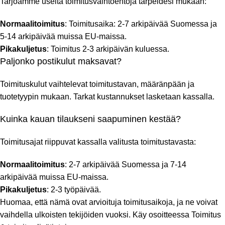
Tarjoamme useita toimitusvaihtoehtoja tarpeidesi mukaan:
Normaalitoimitus
: Toimitusaika: 2-7 arkipäivää Suomessa ja
5-14 arkipäivää muissa EU-maissa.
Pikakuljetus
: Toimitus 2-3 arkipäivän kuluessa.
Paljonko postikulut maksavat?
Toimituskulut vaihtelevat toimitustavan, määränpään ja
tuotetyypin mukaan. Tarkat kustannukset lasketaan kassalla.
Kuinka kauan tilaukseni saapuminen kestää?
Toimitusajat riippuvat kassalla valitusta toimitustavasta:
Normaalitoimitus
: 2-7 arkipäivää Suomessa ja 7-14
arkipäivää muissa EU-maissa.
Pikakuljetus
: 2-3 työpäivää.
Huomaa, että nämä ovat arvioituja toimitusaikoja, ja ne voivat
vaihdella ulkoisten tekijöiden vuoksi. Käy osoitteessa
Toimitus